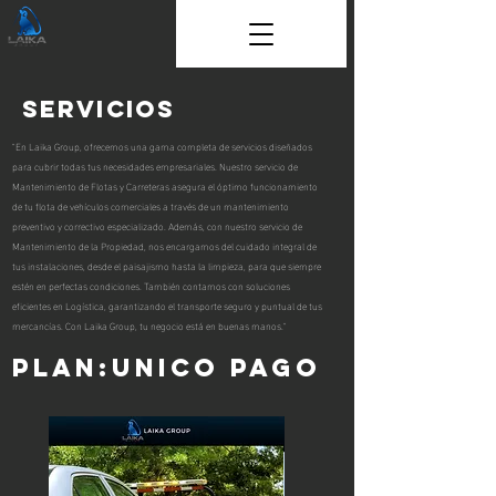
Servicios
"En Laika Group, ofrecemos una gama completa de servicios diseñados
para cubrir todas tus necesidades empresariales. Nuestro servicio de
Mantenimiento de Flotas y Carreteras asegura el óptimo funcionamiento
de tu flota de vehículos comerciales a través de un mantenimiento
preventivo y correctivo especializado. Además, con nuestro servicio de
Mantenimiento de la Propiedad, nos encargamos del cuidado integral de
tus instalaciones, desde el paisajismo hasta la limpieza, para que siempre
estén en perfectas condiciones. También contamos con soluciones
eficientes en Logística, garantizando el transporte seguro y puntual de tus
mercancías. Con Laika Group, tu negocio está en buenas manos."
Plan:Unico pago