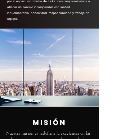
por el espíritu indomable de Laika, nos comprometemos a
ofrecer un servicio incomparable con lealtad
inquebrantable, honestidad, responsabilidad y trabajo en
equipo.
Misión
Nuestra misión es redefinir la excelencia en las