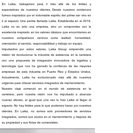
En Laika, trabajamos para ir más allá de los limites y
expectativas de nuestros clientes. Desde nuestros comienzos
fuimos inspirados por el indomable espíritu del primer ser vivo en
ir al espacio. Una perrita llamada Laika. Establecida en el 2019,
Laika no es solo una empresa, sino un compromiso con la
excelencia inspirado en los valores clásicos que encontramos en
nuestros compañeros caninos como lealtad, honestidad,
orientación al servicio, responsabilidad y trabajo en equipo.
Impulsados por estos valores, Laika Group emprendió una
misión de revolucionar la industria de asistencia en la carretera
con una propuesta de integración innovadora de logística y
tecnología que nos ha ganado la confianza de las mayores
empresas de esta industria en Puerto Rico y Estados Unidos.
Actualmente, Laika ha evolucionado más allá de nuestros
orígenes para ofrecer servicios integrados de mantenimiento.
Nuestro viaje comenzó en el mundo de asistencia en la
carretera, pero nuestra visión nos ha impulsado a alcanzar
nuevas alturas, al igual que una vez lo hizo Laika al llegar al
espacio. No hay límites para lo que podemos hacer por nuestros
clientes. En Laika, no somos solo proveedores de servicios
integrados, somos sus socios en el mantenimiento y mejoras de
su propiedad y sus flotas de comerciales.