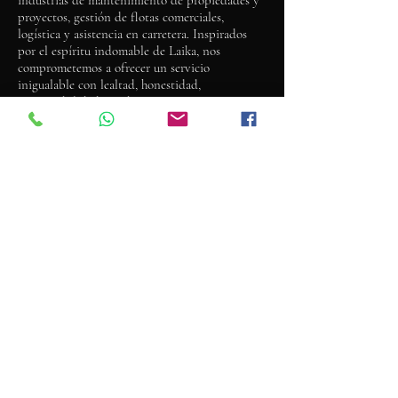
industrias de mantenimiento de propiedades y
proyectos, gestión de flotas comerciales,
logística y asistencia en carretera. Inspirados
por el espíritu indomable de Laika, nos
comprometemos a ofrecer un servicio
inigualable con lealtad, honestidad,
responsabilidad y trabajo en equipo
inquebrantables.