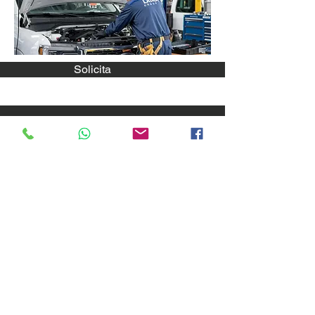
Solicita
contact us
Villa del Rey 4ta Sección
FF 2 Calle 11 (Altos)
Caguas, PR 00727
Info:
info@laikagroupcorp.com
Telefono
939-337-5214
Hora de operaciones
Ofinica Lunes - Viernes: 9:00am a 5:00pm
Asiatencia en la carretera 24/7
Servicios